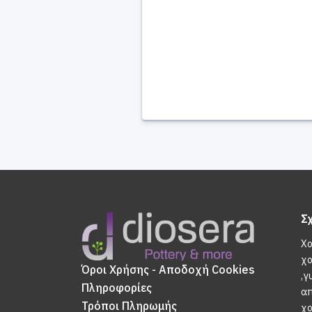
Σ
Χο
χο
Όροι Χρήσης - Αποδοχή Cookies
,γ
Πληροφορίες
απ
Τρόποι Πληρωμής
χο