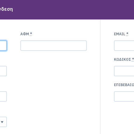
νδεση
ΑΦΜ
*
EMAIL
*
ΚΩΔΙΚΌΣ
*
ΕΠΙΒΕΒΑΊ