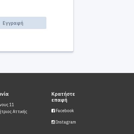
ωνία
Κρατήστε
επαφή
νους 11
Facebook
ήτριος Αττικής
Instagram