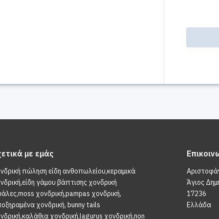
χετικά με εμάς
Επικοιν
νδρική πώληση είδη ανθοπωλείου,κεραμικά
Αριστοφά
νδρική,είδη γάμου βάπτισης χονδρική
Άγιος Δημ
υάλες,moss χονδρική,pampas χονδρική,
17236
οξηραμένα χονδρική, bunny tails
Ελλάδα
νδρική,καλάθια χονδρική,lagurus χονδρική,non