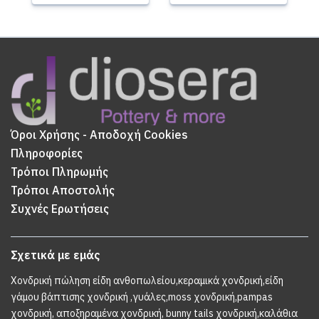
Όροι Χρήσης - Αποδοχή Cookies
Πληροφορίες
Τρόποι Πληρωμής
Τρόποι Αποστολής
Συχνές Ερωτήσεις
Σχετικά με εμάς
Χονδρική πώληση είδη ανθοπωλείου,κεραμικά χονδρική,είδη
γάμου βάπτισης χονδρική ,γυάλες,moss χονδρική,pampas
χονδρική, αποξηραμένα χονδρική, bunny tails χονδρική,καλάθια