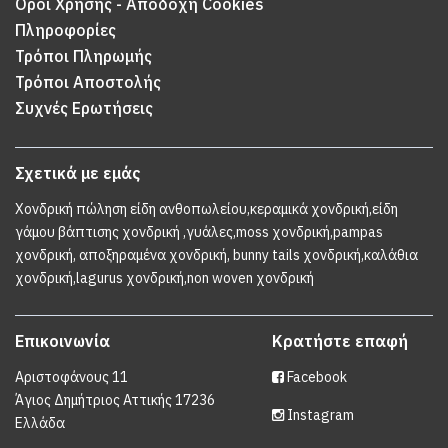
Όροι Χρήσης - Αποδοχή Cookies
Πληροφορίες
Τρόποι Πληρωμής
Τρόποι Αποστολής
Συχνές Ερωτήσεις
Σχετικά με εμάς
Χονδρική πώληση είδη ανθοπωλείου,κεραμικά χονδρική,είδη
γάμου βάπτισης χονδρική ,γυάλες,moss χονδρική,pampas
χονδρική, αποξηραμένα χονδρική, bunny tails χονδρική,καλάθια
χονδρική,lagurus χονδρική,non woven χονδρική
Επικοινωνία
Κρατήστε επαφή
Αριστοφάνους 11
Facebook
Άγιος Δημήτριος Αττικής 17236
Instagram
Ελλάδα