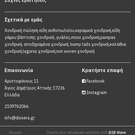
Συχνές Ερωτήσεις
Σχετικά με εμάς
Χονδρική πώληση είδη ανθοπωλείου,κεραμικά χονδρική,είδη
γάμου βάπτισης χονδρική ,γυάλες,moss χονδρική,pampas
χονδρική, αποξηραμένα χονδρική, bunny tails χονδρική,καλάθια
χονδρική,lagurus χονδρική,non woven χονδρική
Επικοινωνία
Κρατήστε επαφή
Αριστοφάνους 11
Facebook
Άγιος Δημήτριος Αττικής 17236
Instagram
Ελλάδα
2109762066
info@diosera.gr
Diosera
Create your wholesale website with
B2B Wave