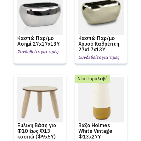
Κασπώ Παρ/μο
Κασπώ Παρ/μο
Ασημί 27x17x13Υ
Χρυσό Καθρέπτη
27x17x13Υ
Συνδεθείτε για τιμές
Συνδεθείτε για τιμές
Νέα Παραλαβή
Ξύλινη Βάση για
Βάζο Holmes
Φ10 έως Φ13
White Vintage
κασπώ (Φ9x5Υ)
Φ13x27Υ